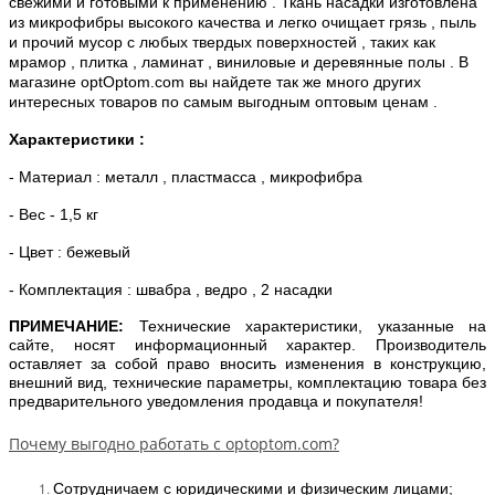
свежими и готовыми к применению . Ткань насадки изготовлена
из микрофибры высокого качества и легко очищает грязь , пыль
и прочий мусор с любых твердых поверхностей , таких как
мрамор , плитка , ламинат , виниловые и деревянные полы . В
магазине optOptom.com вы найдете так же много других
интересных товаров по самым выгодным оптовым ценам .
Характеристики :
- Материал : металл , пластмасса , микрофибра
- Вес - 1,5 кг
- Цвет : бежевый
- Комплектация : швабра , ведро , 2 насадки
ПРИМЕЧАНИЕ:
Технические характеристики, указанные на
сайте, носят информационный характер. Производитель
оставляет за собой право вносить изменения в конструкцию,
внешний вид, технические параметры, комплектацию товара без
предварительного уведомления продавца и покупателя!
Почему выгодно работать с optoptom.com?
Сотрудничаем с юридическими и физическим лицами;