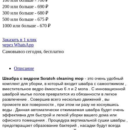
100
или больше - 700 ₽
200
или больше - 690 ₽
300
или больше - 680 ₽
500
или больше - 675 ₽
1000
или больше - 670 ₽
Заказать в 1 клик
через WhatsApp
Самовывоз сегодня, бесплатно
Описание
Швабра с ведром Scratch cleaning mop
- это очень удобный
комплект для уборки, в который входит швабра с самоотжимом ,
вместительное ведро ёмкостью 6 л и 2 мопа . С инновационной
шваброй мытье полов превратится из обязанности в легкое
развлечение . Совершив всего несколько движений , вы
промоете все поверхности , при этом ни разу не коснувшись
воды . Данная автоматически отжимаемая швабра будет очень
эффективна для быстрой и легкой уборки вашего дома или
офисного помещения . Процедура вертикальной сушки швабры ,
предотвращает образование бактерий , насадки будут всегда