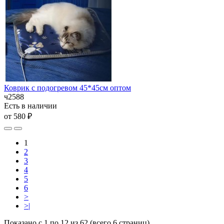
Коврик с подогревом 45*45см оптом
ч2588
Есть в наличии
от 580 ₽
1
2
3
4
5
6
>
>|
Показано с 1 по 12 из 62 (всего 6 страниц)