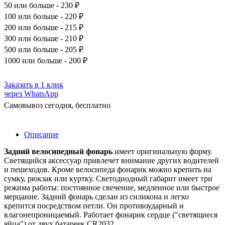
50
или больше - 230 ₽
100
или больше - 220 ₽
200
или больше - 215 ₽
300
или больше - 210 ₽
500
или больше - 205 ₽
1000
или больше - 200 ₽
Заказать в 1 клик
через WhatsApp
Самовывоз сегодня, бесплатно
Описание
Задний велосипедный фонарь
имеет оригинальную форму.
Светящийся аксессуар привлечет внимание других водителей
и пешеходов. Кроме велосипеда фонарик можно крепить на
сумку, рюкзак или куртку. Светодиодный габарит имеет три
режима работы: постоянное свечение, медленное или быстрое
мерцание. Задний фонарь сделан из силикона и легко
крепится посредством петли. Он противоударный и
влагонепроницаемый. Работает фонарик сердце ("светящиеся
яйца") от двух батареек CR2032.