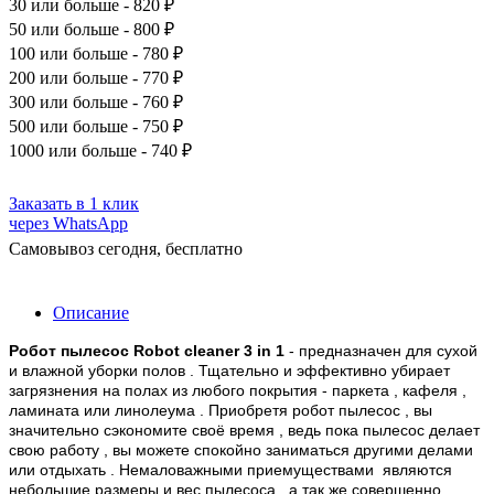
30
или больше - 820 ₽
50
или больше - 800 ₽
100
или больше - 780 ₽
200
или больше - 770 ₽
300
или больше - 760 ₽
500
или больше - 750 ₽
1000
или больше - 740 ₽
Заказать в 1 клик
через WhatsApp
Самовывоз сегодня, бесплатно
Описание
Робот пылесос Robot cleaner 3 in 1
- предназначен для сухой
и влажной уборки полов . Тщательно и эффективно убирает
загрязнения на полах из любого покрытия - паркета , кафеля ,
ламината или линолеума . Приобретя робот пылесос , вы
значительно сэкономите своё время , ведь пока пылесос делает
свою работу , вы можете спокойно заниматься другими делами
или отдыхать . Немаловажными приемуществами являются
небольшие размеры и вес пылесоса , а так же совершенно