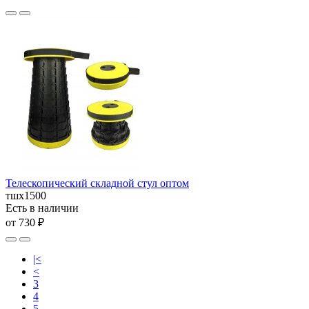
Телескопический складной стул оптом
тшх1500
Есть в наличии
от 730 ₽
|<
<
3
4
5