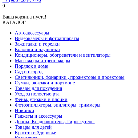
+7 (965) 204-77-70
0
Ваша корзина пуста!
КАТАЛОГ
Автоаксессуары
Видеокамеры и фотоаппараты
Зажигалки и горелки
Колонки и наушники
Кондиционеры, обогреватели и вентиляторы
Массажеры и треннажеры
Порядок в доме
Сад и огород
Светильники, фонарики , прожекторы и проекторы
Сумки, рюкзаки и портмоне
Товары для похудения
Уход за полостью рта
Фены, утюжки и плойки
Фотоэпилляторы, эпиляторы, триммеры
Новинки
Гаджеты и аксессуары
Дроны, Квадрокоптеры, Гироскутеры
Товары для детей
Красота и Здоровье