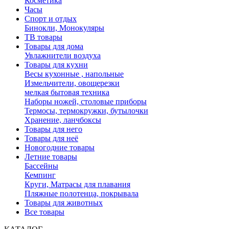
Косметика
Часы
Спорт и отдых
Бинокли, Монокуляры
ТВ товары
Товары для дома
Увлажнители воздуха
Товары для кухни
Весы кухонные , напольные
Измельчители, овощерезки
мелкая бытовая техника
Наборы ножей, столовые приборы
Термосы, термокружки, бутылочки
Хранение, ланчбоксы
Товары для него
Товары для неё
Новогодние товары
Летние товары
Бассейны
Кемпинг
Круги, Матрасы для плавания
Пляжные полотенца, покрывала
Товары для животных
Все товары