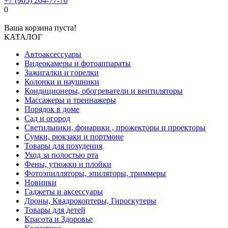
+7 (965) 204-77-70
0
Ваша корзина пуста!
КАТАЛОГ
Автоаксессуары
Видеокамеры и фотоаппараты
Зажигалки и горелки
Колонки и наушники
Кондиционеры, обогреватели и вентиляторы
Массажеры и треннажеры
Порядок в доме
Сад и огород
Светильники, фонарики , прожекторы и проекторы
Сумки, рюкзаки и портмоне
Товары для похудения
Уход за полостью рта
Фены, утюжки и плойки
Фотоэпилляторы, эпиляторы, триммеры
Новинки
Гаджеты и аксессуары
Дроны, Квадрокоптеры, Гироскутеры
Товары для детей
Красота и Здоровье