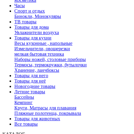
Косметика
Часы
Спорт и отдых
Бинокли, Монокуляры
ТВ товары
Товары для дома
Увлажнители воздуха
Товары для кухни
Весы кухонные , напольные
Измельчители, овощерезки
мелкая бытовая техника
Наборы ножей, столовые приборы
Термосы, термокружки, бутылочки
Хранение, ланчбоксы
Товары для него
Товары для неё
Новогодние товары
Летние товары
Бассейны
Кемпинг
Круги, Матрасы для плавания
Пляжные полотенца, покрывала
Товары для животных
Все товары