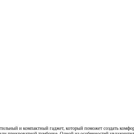
стильный и компактный гаджет, который поможет создать комфо
 или прикроватной тумбочке. Одной из особенностей увлажнителя