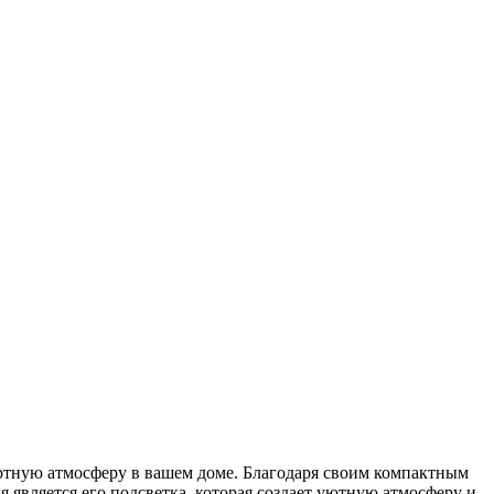
ртную атмосферу в вашем доме. Благодаря своим компактным
 является его подсветка, которая создает уютную атмосферу и