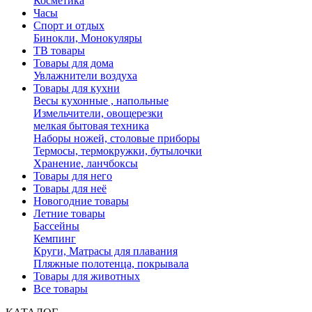
Косметика
Часы
Спорт и отдых
Бинокли, Монокуляры
ТВ товары
Товары для дома
Увлажнители воздуха
Товары для кухни
Весы кухонные , напольные
Измельчители, овощерезки
мелкая бытовая техника
Наборы ножей, столовые приборы
Термосы, термокружки, бутылочки
Хранение, ланчбоксы
Товары для него
Товары для неё
Новогодние товары
Летние товары
Бассейны
Кемпинг
Круги, Матрасы для плавания
Пляжные полотенца, покрывала
Товары для животных
Все товары