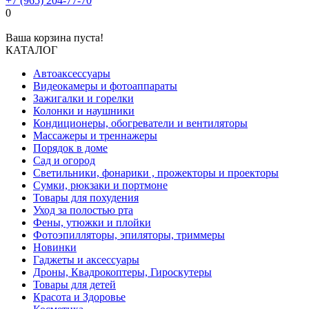
+7 (965) 204-77-70
0
Ваша корзина пуста!
КАТАЛОГ
Автоаксессуары
Видеокамеры и фотоаппараты
Зажигалки и горелки
Колонки и наушники
Кондиционеры, обогреватели и вентиляторы
Массажеры и треннажеры
Порядок в доме
Сад и огород
Светильники, фонарики , прожекторы и проекторы
Сумки, рюкзаки и портмоне
Товары для похудения
Уход за полостью рта
Фены, утюжки и плойки
Фотоэпилляторы, эпиляторы, триммеры
Новинки
Гаджеты и аксессуары
Дроны, Квадрокоптеры, Гироскутеры
Товары для детей
Красота и Здоровье