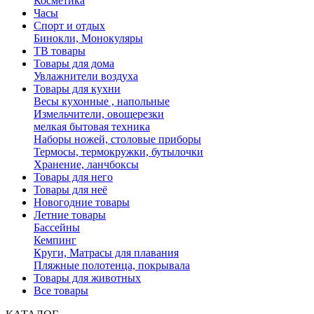
Косметика
Часы
Спорт и отдых
Бинокли, Монокуляры
ТВ товары
Товары для дома
Увлажнители воздуха
Товары для кухни
Весы кухонные , напольные
Измельчители, овощерезки
мелкая бытовая техника
Наборы ножей, столовые приборы
Термосы, термокружки, бутылочки
Хранение, ланчбоксы
Товары для него
Товары для неё
Новогодние товары
Летние товары
Бассейны
Кемпинг
Круги, Матрасы для плавания
Пляжные полотенца, покрывала
Товары для животных
Все товары