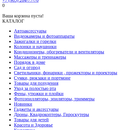
+7 (965) 204-77-70
0
Ваша корзина пуста!
КАТАЛОГ
Автоаксессуары
Видеокамеры и фотоаппараты
Зажигалки и горелки
Колонки и наушники
Кондиционеры, обогреватели и вентиляторы
Массажеры и треннажеры
Порядок в доме
Сад и огород
Светильники, фонарики , прожекторы и проекторы
Сумки, рюкзаки и портмоне
Товары для похудения
Уход за полостью рта
Фены, утюжки и плойки
Фотоэпилляторы, эпиляторы, триммеры
Новинки
Гаджеты и аксессуары
Дроны, Квадрокоптеры, Гироскутеры
Товары для детей
Красота и Здоровье