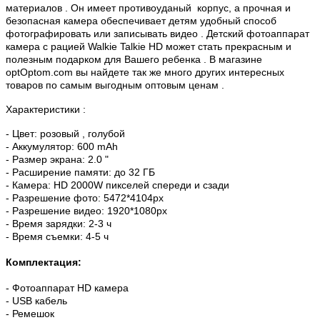
материалов . Он имеет противоуданый корпус, а прочная и
безопасная камера обеспечивает детям удобный способ
фотографировать или записывать видео . Детский фотоаппарат
камера с рацией Walkie Talkie HD может стать прекрасным и
полезным подарком для Вашего ребенка . В магазине
optOptom.com вы найдете так же много других интересных
товаров по самым выгодным оптовым ценам .
Характеристики :
- Цвет: розовый , голубой
- Аккумулятор: 600 mAh
- Размер экрана: 2.0 "
- Расширение памяти: до 32
ГБ
- Камера: HD 2000W пикселей спереди и сзади
- Разрешение фото: 5472*4104px
- Разрешение видео: 1920*1080px
- Время зарядки: 2-3 ч
- Время съемки: 4-5 ч
Комплектация:
- Фотоаппарат HD камера
- USB кабель
- Ремешок