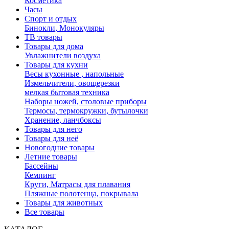
Косметика
Часы
Спорт и отдых
Бинокли, Монокуляры
ТВ товары
Товары для дома
Увлажнители воздуха
Товары для кухни
Весы кухонные , напольные
Измельчители, овощерезки
мелкая бытовая техника
Наборы ножей, столовые приборы
Термосы, термокружки, бутылочки
Хранение, ланчбоксы
Товары для него
Товары для неё
Новогодние товары
Летние товары
Бассейны
Кемпинг
Круги, Матрасы для плавания
Пляжные полотенца, покрывала
Товары для животных
Все товары