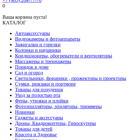
+7 (965) 204-77-70
0
Ваша корзина пуста!
КАТАЛОГ
Автоаксессуары
Видеокамеры и фотоаппараты
Зажигалки и горелки
Колонки и наушники
Кондиционеры, обогреватели и вентиляторы
Массажеры и треннажеры
Порядок в доме
Сад и огород
Светильники, фонарики , прожекторы и проекторы
Сумки, рюкзаки и портмоне
Товары для похудения
Уход за полостью рта
Фены, утюжки и плойки
Фотоэпилляторы, эпиляторы, триммеры
Новинки
Гаджеты и аксессуары
Дроны, Квадрокоптеры, Гироскутеры
Товары для детей
Красота и Здоровье