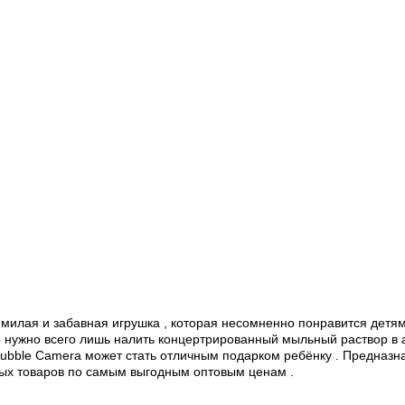
о милая и забавная игрушка , которая несомненно понравится дет
о нужно всего лишь налить концертрированный мыльный раствор в 
bble Camera может стать отличным подарком ребёнку . Предназначе
ных товаров по самым выгодным оптовым ценам .