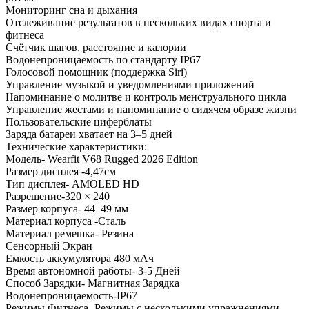
Мониторинг сна и дыхания
Отслеживание результатов в нескольких видах спорта и
фитнеса
Счётчик шагов, расстояние и калории
Водонепроницаемость по стандарту IP67
Голосовой помощник (поддержка Siri)
Управление музыкой и уведомлениями приложений
Напоминание о молитве и контроль менструального цикла
Управление жестами и напоминание о сидячем образе жизни
Пользовательские циферблаты
Заряда батареи хватает на 3–5 дней
Технические характеристики:
Модель- Wearfit V68 Rugged 2026 Edition
Размер дисплея -4,47см
Тип дисплея- AMOLED HD
Разрешение-320 × 240
Размер корпуса- 44–49 мм
Материал корпуса -Сталь
Материал ремешка- Резина
Сенсорный Экран
Емкость аккумулятора 480 мАч
Время автономной работы- 3-5 Дней
Способ Зарядки- Магнитная Зарядка
Водонепроницаемость-IP67
Режимы Фитнеса- Режимы с несколькими упражнениями