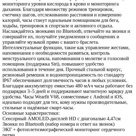
мониторинга уровня кислорода в крови и мониторинга
дыхания. Благодаря множеству режимов тренировок,
счетчику шагов, отслеживанию расстояния и измерению
калорий, часы станут идеальным помощником для бега,
ходьбы, тренировок в спортзале и активного отдыха.
Наслаждайтесь звонками по Bluetooth, отвечайте на звонки и
совершайте их, получайте уведомления о сообщениях и
управляйте музыкой прямо с вашего браслета.
Интеллектуальные функции, такие как управление жестами,
напоминания о необходимости размяться, контроль
менструального цикла, напоминания о молитве и голосовой
помощник (поддержка Siri), повышают удобство
использования в течение дня. Прочный стальной корпус,
резиновый ремешок и водонепроницаемость по стандарту
IP67 обеспечивают долговечность часов в любых условиях.
Благодаря аккумулятору емкостью 480 мАч часы работают без
подзарядки 3–5 дней и поддерживают магнитную зарядку для
удобства. Часы Wearfit V68, совместимые с Android и iOS,
идеально подходят для тех, кому нужны производительные,
стильные и надёжные смарт-часы.
Основные характеристики:
Сенсорный AMOLED-дисплей HD с диагональю 4,47см
Звонки по Bluetooth (набор номера и ответ на звонок)
ЭКГ + фотоплетизмографический мониторинг сердечного
ритма