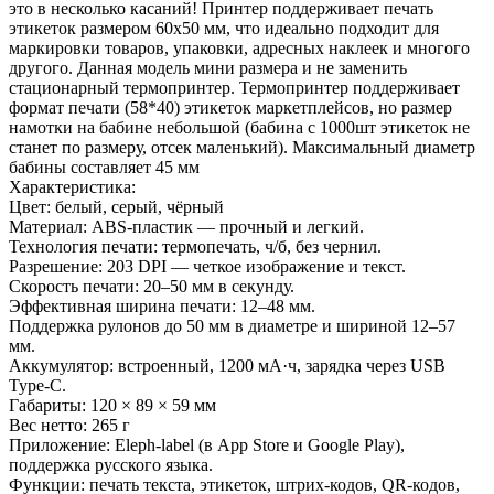
это в несколько касаний! Принтер поддерживает печать
этикеток размером 60х50 мм, что идеально подходит для
маркировки товаров, упаковки, адресных наклеек и многого
другого. Данная модель мини размера и не заменить
стационарный термопринтер. Термопринтер поддерживает
формат печати (58*40) этикеток маркетплейсов, но размер
намотки на бабине небольшой (бабина с 1000шт этикеток не
станет по размеру, отсек маленький). Максимальный диаметр
бабины составляет 45 мм
Характеристика:
Цвет: белый, серый, чёрный
Материал: ABS-пластик — прочный и легкий.
Технология печати: термопечать, ч/б, без чернил.
Разрешение: 203 DPI — четкое изображение и текст.
Скорость печати: 20–50 мм в секунду.
Эффективная ширина печати: 12–48 мм.
Поддержка рулонов до 50 мм в диаметре и шириной 12–57
мм.
Аккумулятор: встроенный, 1200 мА·ч, зарядка через USB
Type-C.
Габариты: 120 × 89 × 59 мм
Вес нетто: 265 г
Приложение: Eleph-label (в App Store и Google Play),
поддержка русского языка.
Функции: печать текста, этикеток, штрих-кодов, QR-кодов,