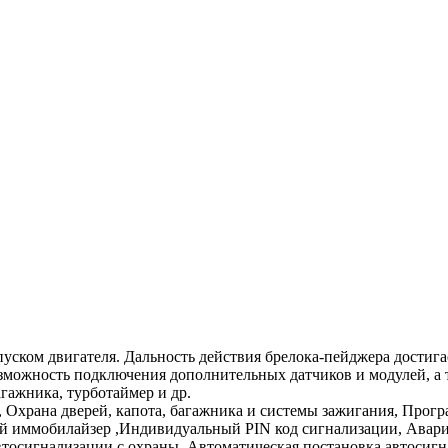
уском двигателя. Дальность действия брелока-пейджера достига
можность подключения дополнительных датчиков и модулей, а та
гажника, турботаймер и др.
 Охрана дверей, капота, багажника и системы зажигания, Прог
й иммобилайзер ,Индивидуальный PIN код сигнализации, Авари
автосигнализации с охраны, Автоматическая постановка автосиг