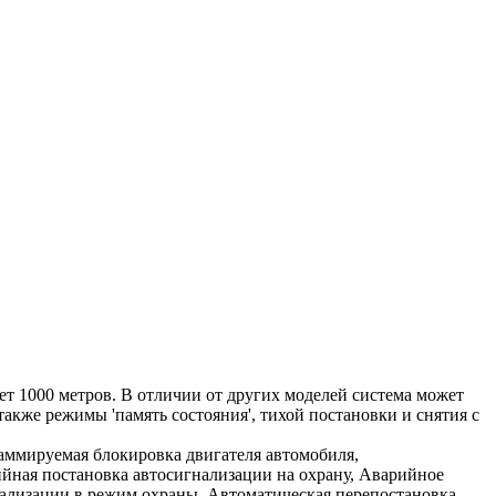
ет 1000 метров. В отличии от других моделей система может
кже режимы 'память состояния', тихой постановки и снятия с
раммируемая блокировка двигателя автомобиля,
йная постановка автосигнализации на охрану, Аварийное
нализации в режим охраны, Автоматическая перепостановка