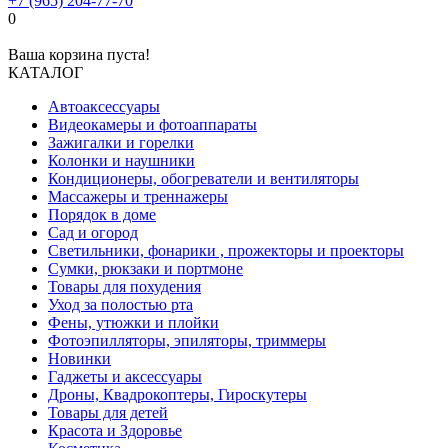
+7 (965) 204-77-70
0
Ваша корзина пуста!
КАТАЛОГ
Автоаксессуары
Видеокамеры и фотоаппараты
Зажигалки и горелки
Колонки и наушники
Кондиционеры, обогреватели и вентиляторы
Массажеры и треннажеры
Порядок в доме
Сад и огород
Светильники, фонарики , прожекторы и проекторы
Сумки, рюкзаки и портмоне
Товары для похудения
Уход за полостью рта
Фены, утюжки и плойки
Фотоэпилляторы, эпиляторы, триммеры
Новинки
Гаджеты и аксессуары
Дроны, Квадрокоптеры, Гироскутеры
Товары для детей
Красота и Здоровье