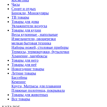
Косметика
Часы
Спорт и отдых
Бинокли, Монокуляры
ТВ товары
Товары для дома
Увлажнители воздуха
Товары для кухни
Весы кухонные , напольные
Измельчители, овощерезки
мелкая бытовая техника
Наборы ножей, столовые приборы
Термосы, термокружки, бутылочки
Хранение, ланчбоксы
Товары для него
Товары для неё
Новогодние товары
Летние товары
Бассейны
Кемпинг
Круги, Матрасы для плавания
Пляжные полотенца, покрывала
Товары для животных
Все товары