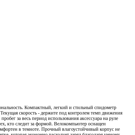
ональность. Компактный, легкий и стильный спидометр
 Текущая скорость - держите под контролем темп движения
робег за весь период использования аксессуара на руле
тех, кто следит за формой. Велокомпьютер оснащен
омфортен в темноте. Прочный влагоустойчивый корпус не
тке, которая экономно расходует заряд благодаря умному