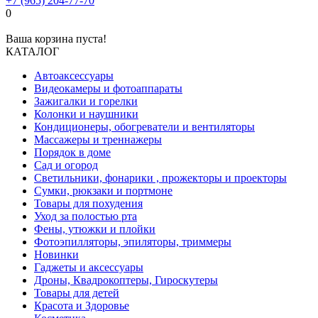
+7 (965) 204-77-70
0
Ваша корзина пуста!
КАТАЛОГ
Автоаксессуары
Видеокамеры и фотоаппараты
Зажигалки и горелки
Колонки и наушники
Кондиционеры, обогреватели и вентиляторы
Массажеры и треннажеры
Порядок в доме
Сад и огород
Светильники, фонарики , прожекторы и проекторы
Сумки, рюкзаки и портмоне
Товары для похудения
Уход за полостью рта
Фены, утюжки и плойки
Фотоэпилляторы, эпиляторы, триммеры
Новинки
Гаджеты и аксессуары
Дроны, Квадрокоптеры, Гироскутеры
Товары для детей
Красота и Здоровье