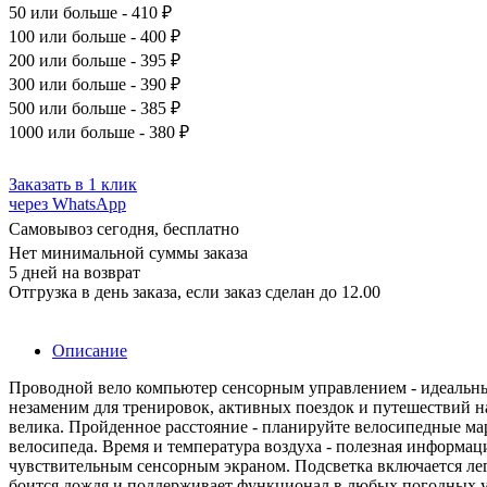
50
или больше - 410 ₽
100
или больше - 400 ₽
200
или больше - 395 ₽
300
или больше - 390 ₽
500
или больше - 385 ₽
1000
или больше - 380 ₽
Заказать в 1 клик
через WhatsApp
Самовывоз сегодня, бесплатно
Нет минимальной суммы заказа
5 дней на возврат
Отгрузка в день заказа, если заказ сделан до 12.00
Описание
Проводной вело компьютер сенсорным управлением - идеальны
незаменим для тренировок, активных поездок и путешествий н
велика. Пройденное расстояние - планируйте велосипедные ма
велосипеда. Время и температура воздуха - полезная информац
чувствительным сенсорным экраном. Подсветка включается лег
боится дождя и поддерживает функционал в любых погодных ус