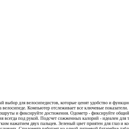
й выбор для велосипедистов, которые ценят удобство и функци
а велосипеде. Компьютер отслеживает все ключевые показатели.
ршруты и фиксируйте достижения. Одометр - фиксируйте общий п
ия всегда под рукой. Подсчет сожженных калорий - идеален для 
ким нажатием двух пальцев. Зеленый цвет приятен для глаз и к
ловиях. Спидометр работает на одной литиевой батарейке-табле