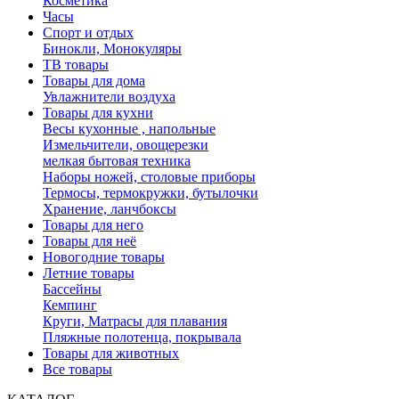
Косметика
Часы
Спорт и отдых
Бинокли, Монокуляры
ТВ товары
Товары для дома
Увлажнители воздуха
Товары для кухни
Весы кухонные , напольные
Измельчители, овощерезки
мелкая бытовая техника
Наборы ножей, столовые приборы
Термосы, термокружки, бутылочки
Хранение, ланчбоксы
Товары для него
Товары для неё
Новогодние товары
Летние товары
Бассейны
Кемпинг
Круги, Матрасы для плавания
Пляжные полотенца, покрывала
Товары для животных
Все товары