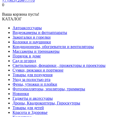
+7 (965) 204-77-70
0
Ваша корзина пуста!
КАТАЛОГ
Автоаксессуары
Видеокамеры и фотоаппараты
Зажигалки и горелки
Колонки и наушники
Кондиционеры, обогреватели и вентиляторы
Массажеры и треннажеры
Порядок в доме
Сад и огород
Светильники, фонарики , прожекторы и проекторы
Сумки, рюкзаки и портмоне
Товары для похудения
Уход за полостью рта
Фены, утюжки и плойки
Фотоэпилляторы, эпиляторы, триммеры
Новинки
Гаджеты и аксессуары
Дроны, Квадрокоптеры, Гироскутеры
Товары для детей
Красота и Здоровье