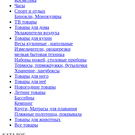
Косметика
Часы
Спорт и отдых
Бинокли, Монокуляры
ТВ товары
Товары для дома
Увлажнители воздуха
Товары для кухни
Весы кухонные , напольные
Измельчители, овощерезки
мелкая бытовая техника
Наборы ножей, столовые приборы
Термосы, термокружки, бутылочки
Хранение, ланчбоксы
Товары для него
Товары для неё
Новогодние товары
Летние товары
Бассейны
Кемпинг
Круги, Матрасы для плавания
Пляжные полотенца, покрывала
Товары для животных
Все товары